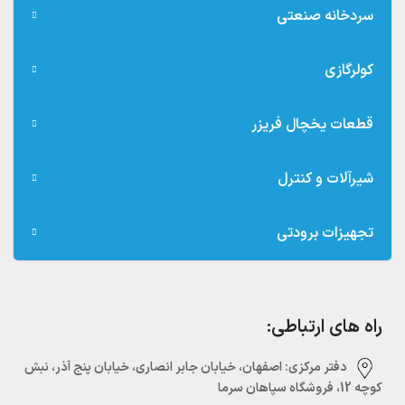
سردخانه صنعتی
کولرگازی
قطعات یخچال فریزر
شیرآلات و کنترل
تجهیزات برودتی
راه های ارتباطی:
دفتر مرکزی:‌ اصفهان، خیابان جابر انصاری، خیابان پنج آذر، نبش
کوچه 12، فروشگاه سپاهان سرما