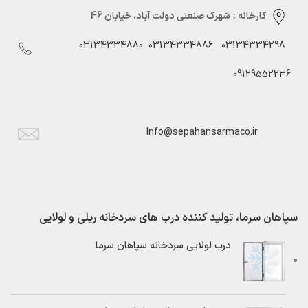
کارخانه :
شهرک صنعتی دولت آباد، خیابان 46
03134334880
03134334886
03134334298
09129552236
Info@sepahansarmaco.ir
سپاهان سرما، تولید کننده درب های سردخانه ریلی و لولایی
درب لولایی سردخانه سپاهان سرما