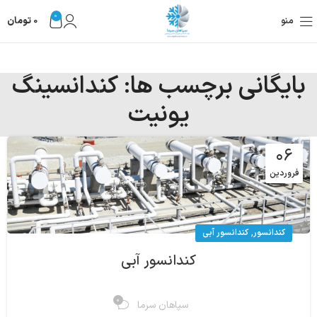
0
منو
0
تومان
بایگانی برچسب ها: کندانسینگ
یونیت
۰۶
فروردین
,
کندانسور
کندانسور آبی
کندانسور آبی
0
سپاهان سرما