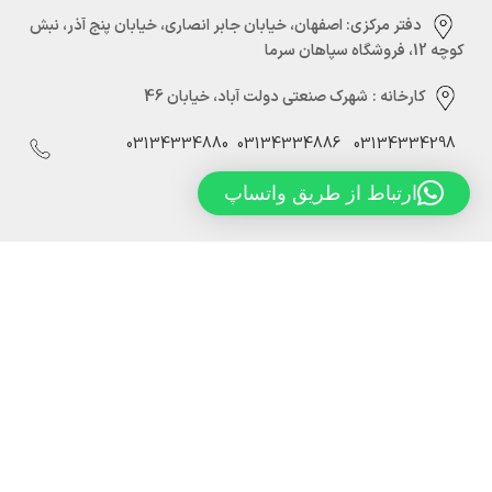
دفتر مرکزی:‌ اصفهان، خیابان جابر انصاری، خیابان پنج آذر، نبش
کوچه 12، فروشگاه سپاهان سرما
کارخانه :
شهرک صنعتی دولت آباد، خیابان 46
03134334880
03134334886
03134334298
09129552236
ارتباط از طریق واتساپ
Info@sepahansarmaco.ir
سپاهان سرما، تولید کننده درب های سردخانه ریلی و لولایی
درب لولایی سردخانه سپاهان سرما