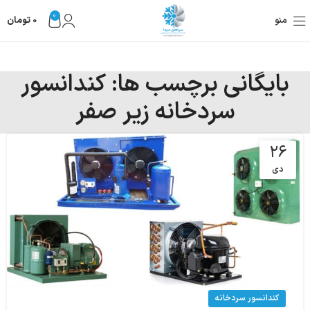
0
منو
0
تومان
بایگانی برچسب ها: کندانسور
سردخانه زیر صفر
۲۶
دی
کندانسور سردخانه