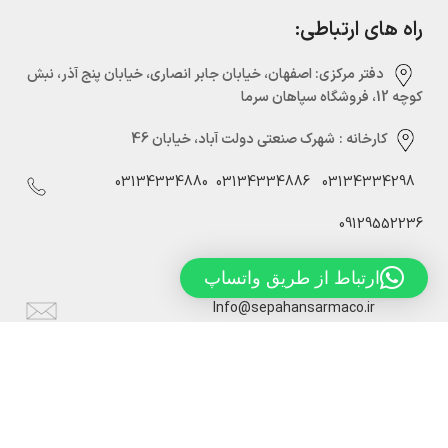
راه های ارتباطی:
دفتر مرکزی:‌ اصفهان، خیابان جابر انصاری، خیابان پنج آذر، نبش
کوچه 12، فروشگاه سپاهان سرما
کارخانه :
شهرک صنعتی دولت آباد، خیابان 46
03134334880
03134334886
03134334298
09129552236
ارتباط از طریق واتساپ
Info@sepahansarmaco.ir
سپاهان سرما، تولید کننده درب های سردخانه ریلی و لولایی