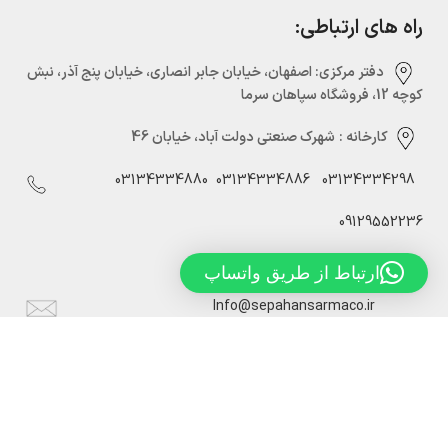
راه های ارتباطی:
دفتر مرکزی:‌ اصفهان، خیابان جابر انصاری، خیابان پنج آذر، نبش
کوچه 12، فروشگاه سپاهان سرما
کارخانه :
شهرک صنعتی دولت آباد، خیابان 46
03134334880
03134334886
03134334298
09129552236
ارتباط از طریق واتساپ
Info@sepahansarmaco.ir
سپاهان سرما، تولید کننده درب های سردخانه ریلی و لولایی