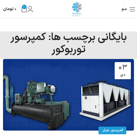
0
منو
0
تومان
بایگانی برچسب ها: کمپرسور
توربوکور
۰۳
دی
کمپرسور چیلر