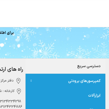
برای اطلا
دسترسی سریع
راه های ارت
کمپرسورهای برودتی
دفتر مرکزی:‌ 
کارخانه :
شه
ابزارآلات
03134334298
03134334886