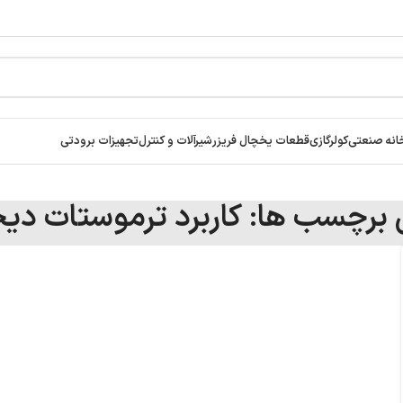
انه صنعتی
کولرگازی
قطعات یخچال فریزر
شیرآلات و کنترل
تجهیزات برودتی
ی برچسب ها: کاربرد ترموستات دیج