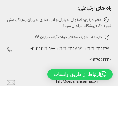
راه های ارتباطی:
دفتر مرکزی:‌ اصفهان، خیابان جابر انصاری، خیابان پنج آذر، نبش
کوچه 12، فروشگاه سپاهان سرما
کارخانه :
شهرک صنعتی دولت آباد، خیابان 46
03134334880
03134334886
03134334298
09129552236
ارتباط از طریق واتساپ
Info@sepahansarmaco.ir
سپاهان سرما، تولید کننده درب های سردخانه ریلی و لولایی