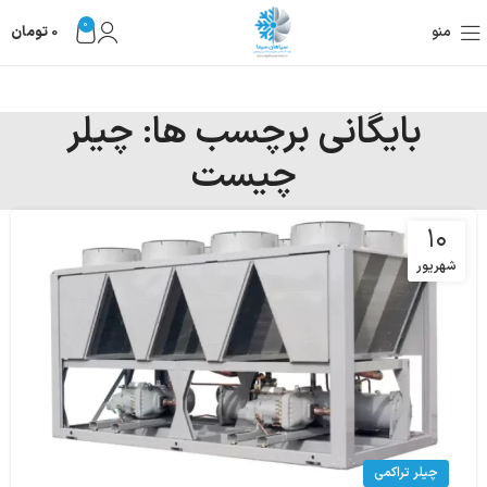
0
منو
0
تومان
بایگانی برچسب ها: چیلر
چیست
۱۰
شهریور
چیلر تراکمی