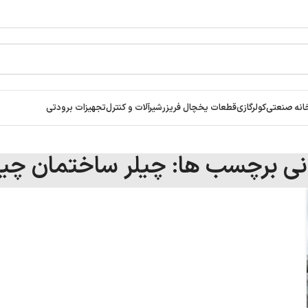
انه صنعتی
کولرگازی
قطعات یخچال فریزر
شیرآلات و کنترل
تجهیزات برودتی
انی برچسب ها: چیلر ساختمان چ