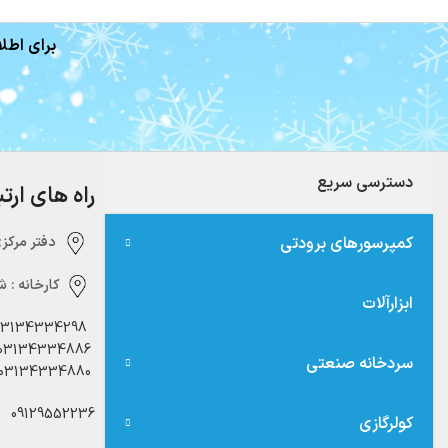
برای اطلا
دسترسی سریع
راه های ارت
کمپرسورهای برودتی
دفتر مرکزی:‌ 
کارخانه :
شه
ابزارآلات
03134334298
03134334886
سردخانه صنعتی
03134334880
09129552236
کولرگازی