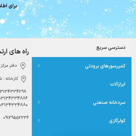
برای اطلا
دسترسی سریع
راه های ارت
کمپرسورهای برودتی
دفتر مرکزی:‌ 
کارخانه :
شه
ابزارآلات
03134334298
03134334886
سردخانه صنعتی
03134334880
09129552236
کولرگازی