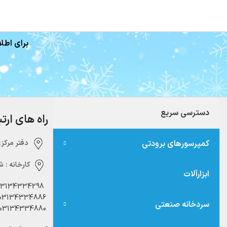
برای اطلا
دسترسی سریع
راه های ارت
کمپرسورهای برودتی
دفتر مرکزی:‌ 
کارخانه :
شه
ابزارآلات
03134334298
03134334886
سردخانه صنعتی
03134334880