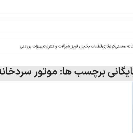
انه صنعتی
کولرگازی
قطعات یخچال فریزر
شیرآلات و کنترل
تجهیزات برودتی
ایگانی برچسب ها: موتور سردخانه