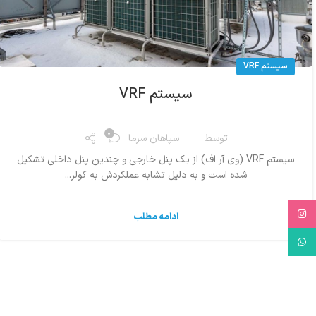
سیستم VRF
سیستم VRF
0
توسط
سپاهان سرما
سیستم VRF (وی آر اف) از یک پنل خارجی و چندین پنل داخلی تشکیل
شده است و به دلیل تشابه عملکردش به کولر...
Instagram
ادامه مطلب
WhatsApp