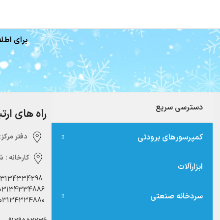
برای اطلا
دسترسی سریع
راه های ارت
کمپرسورهای برودتی
دفتر مرکزی:‌ 
کارخانه :
شه
ابزارآلات
03134334298
03134334886
سردخانه صنعتی
03134334880