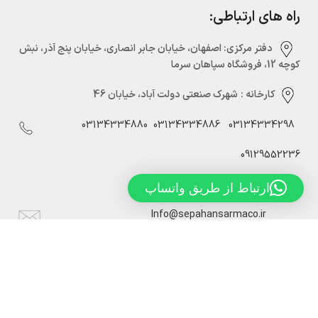
راه های ارتباطی:
دفتر مرکزی:‌ اصفهان، خیابان جابر انصاری، خیابان پنج آذر، نبش
کوچه 12، فروشگاه سپاهان سرما
کارخانه :
شهرک صنعتی دولت آباد، خیابان 46
03134334880
03134334886
03134334298
09129552236
ارتباط از طریق واتساپ
Info@sepahansarmaco.ir
سپاهان سرما، تولید کننده درب های سردخانه ریلی و لولایی