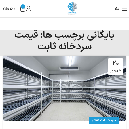
0
منو
0
تومان
بایگانی برچسب ها: قیمت
سردخانه ثابت
۲۰
شهریور
سردخانه صنعتی