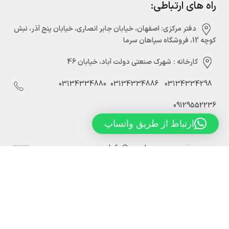
راه های ارتباطی:
دفتر مرکزی:‌ اصفهان، خیابان جابر انصاری، خیابان پنج آذر، نبش
کوچه 12، فروشگاه سپاهان سرما
کارخانه :
شهرک صنعتی دولت آباد، خیابان 46
03134334880
03134334886
03134334298
09129552236
ارتباط از طریق واتساپ
Info@sepahansarmaco.ir
سپاهان سرما، تولید کننده درب های سردخانه ریلی و لولایی