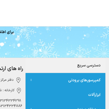
برای اطلا
دسترسی سریع
راه های ارت
کمپرسورهای برودتی
دفتر مرکزی:‌ 
کارخانه :
شه
ابزارآلات
03134334298
03134334886