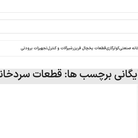
انه صنعتی
کولرگازی
قطعات یخچال فریزر
شیرآلات و کنترل
تجهیزات برودتی
یگانی برچسب ها: قطعات سردخان