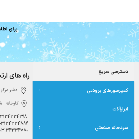
برای اطلا
دسترسی سریع
راه های ارت
کمپرسورهای برودتی
دفتر مرکزی:‌ 
کارخانه :
شه
ابزارآلات
03134334298
03134334886
سردخانه صنعتی
03134334880