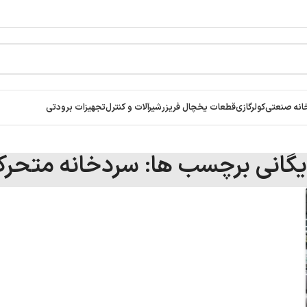
انه صنعتی
کولرگازی
قطعات یخچال فریزر
شیرآلات و کنترل
تجهیزات برودتی
یگانی برچسب ها: سردخانه متحر