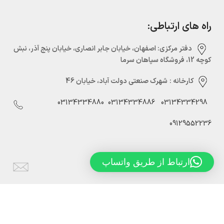
راه های ارتباطی:
دفتر مرکزی:‌ اصفهان، خیابان جابر انصاری، خیابان پنج آذر، نبش
کوچه 12، فروشگاه سپاهان سرما
کارخانه :
شهرک صنعتی دولت آباد، خیابان 46
03134334880
03134334886
03134334298
09129552236
ارتباط از طریق واتساپ
Info@sepahansarmaco.ir