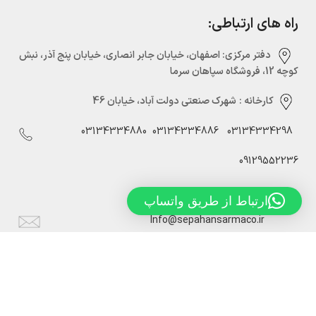
راه های ارتباطی:
دفتر مرکزی:‌ اصفهان، خیابان جابر انصاری، خیابان پنج آذر، نبش
کوچه 12، فروشگاه سپاهان سرما
کارخانه :
شهرک صنعتی دولت آباد، خیابان 46
03134334880
03134334886
03134334298
09129552236
ارتباط از طریق واتساپ
Info@sepahansarmaco.ir
سپاهان سرما، تولید کننده درب های سردخانه ریلی و لولایی