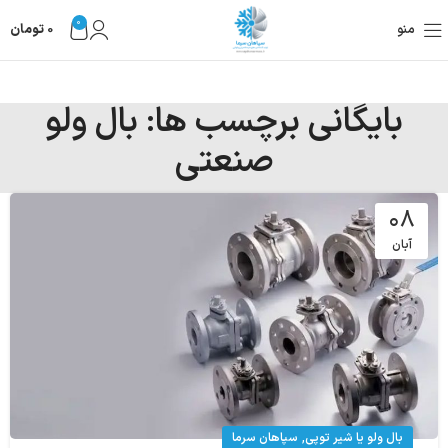
0
منو
0
تومان
بایگانی برچسب ها: بال ولو
صنعتی
۰۸
آبان
,
بال ولو یا شیر توپی
سپاهان سرما