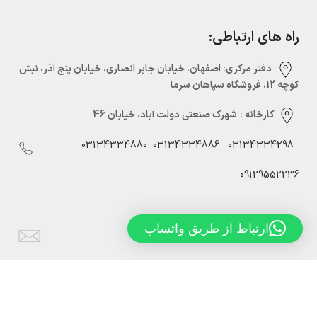
راه های ارتباطی:
دفتر مرکزی:‌ اصفهان، خیابان جابر انصاری، خیابان پنج آذر، نبش
کوچه 12، فروشگاه سپاهان سرما
کارخانه :
شهرک صنعتی دولت آباد، خیابان 46
03134334880
03134334886
03134334298
09129552236
ارتباط از طریق واتساپ
Info@sepahansarmaco.ir