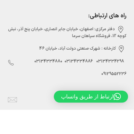
راه های ارتباطی:
دفتر مرکزی:‌ اصفهان، خیابان جابر انصاری، خیابان پنج آذر، نبش
کوچه 12، فروشگاه سپاهان سرما
کارخانه :
شهرک صنعتی دولت آباد، خیابان 46
03134334880
03134334886
03134334298
09129552236
ارتباط از طریق واتساپ
Info@sepahansarmaco.ir