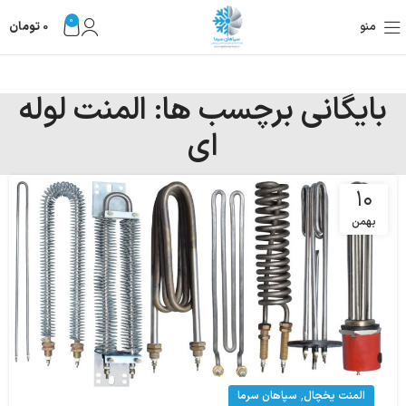
0
منو
0
تومان
بایگانی برچسب ها: المنت لوله
ای
۱۰
بهمن
,
المنت یخچال
سپاهان سرما