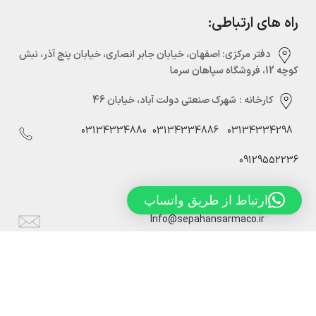
راه های ارتباطی:
دفتر مرکزی:‌ اصفهان، خیابان جابر انصاری، خیابان پنج آذر، نبش
کوچه 12، فروشگاه سپاهان سرما
کارخانه :
شهرک صنعتی دولت آباد، خیابان 46
03134334880
03134334886
03134334298
09129552236
ارتباط از طریق واتساپ
Info@sepahansarmaco.ir
سپاهان سرما، تولید کننده درب های سردخانه ریلی و لولایی