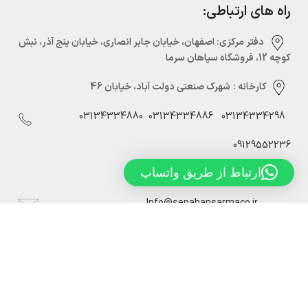
راه های ارتباطی:
دفتر مرکزی:‌ اصفهان، خیابان جابر انصاری، خیابان پنج آذر، نبش
کوچه 12، فروشگاه سپاهان سرما
کارخانه :
شهرک صنعتی دولت آباد، خیابان 46
03134334880
03134334886
03134334298
09129552236
ارتباط از طریق واتساپ
Info@sepahansarmaco.ir
سپاهان سرما، تولید کننده درب های سردخانه ریلی و لولایی