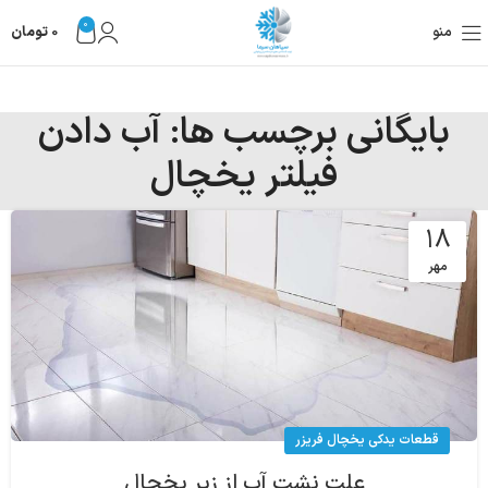
0
منو
0
تومان
بایگانی برچسب ها: آب دادن
فیلتر یخچال
۱۸
مهر
قطعات یدکی یخچال فریزر
علت نشت آب از زیر یخچال