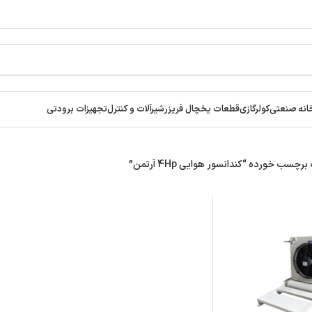
انه صنعتی
کولرگازی
قطعات یخچال فریزر
شیرآلات و کنترل
تجهیزات برودتی
سب خورده “کندانسور هوایی 4Hp آرتمن”