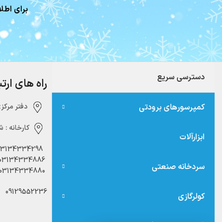
برای اطلا
دسترسی سریع
راه های ارت
کمپرسورهای برودتی
دفتر مرکزی:‌ 
کارخانه :
شه
ابزارآلات
03134334298
03134334886
سردخانه صنعتی
03134334880
09129552236
کولرگازی