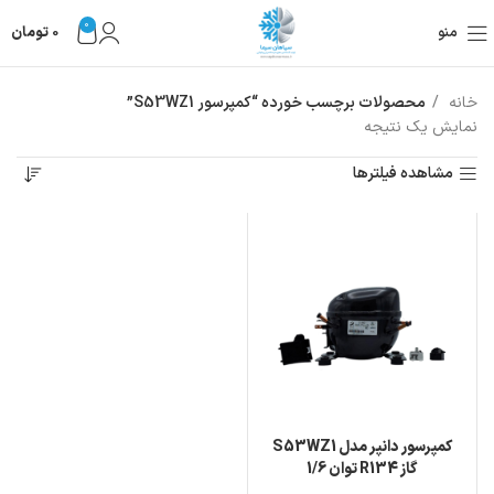
0
منو
0
تومان
خانه
محصولات برچسب خورده “کمپرسور S53WZ1”
نمایش یک نتیجه
مشاهده فیلترها
کمپرسور دانپر مدل S53WZ1
گاز R134 توان 1/6