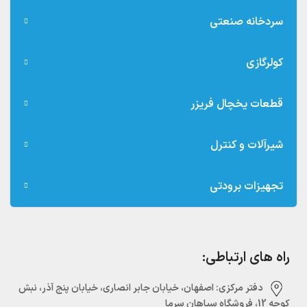
سردخانه صنعتی
کولرگازی
قطعات یخچال فریزر
شیرآلات و کنترل
تجهیزات برودتی
راه های ارتباطی:
دفتر مرکزی:‌ اصفهان، خیابان جابر انصاری، خیابان پنج آذر، نبش
کوچه 12، فروشگاه سپاهان سرما