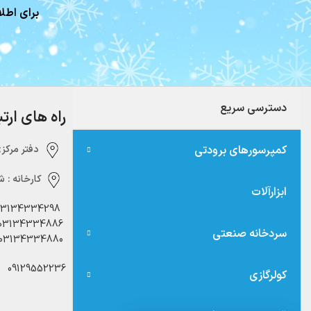
برای اطلا
دسترسی سریع
راه های ارت
کمپرسورهای برودتی
دفتر مرکزی:‌ 
کارخانه :
شه
ابزارآلات
03134334298
03134334886
سردخانه صنعتی
03134334880
09129552236
کولرگازی