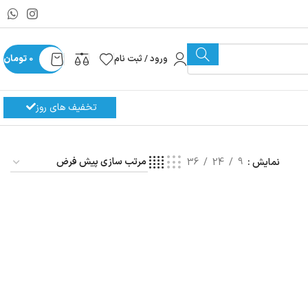
ورود / ثبت نام
0
تومان
تخفیف های روز
نمایش
9
24
36