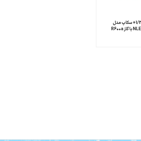
کمپرسور 1/3+ سکاپ مدل
ز R600a