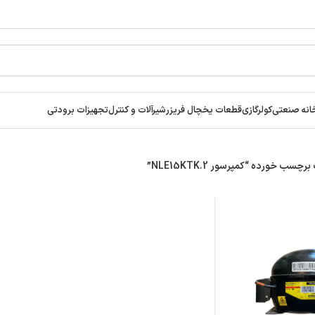
انه صنعتی
کولرگازی
قطعات یخچال فریزر
شیرآلات و کنترل
تجهیزات برودتی
سب خورده “کمپرسور NLE15KTK.2”