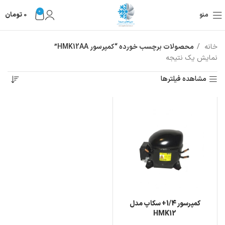
0
منو
0
تومان
خانه
محصولات برچسب خورده “کمپرسور HMK12AA”
نمایش یک نتیجه
مشاهده فیلترها
کمپرسور 1/4+ سکاپ مدل
HMK12