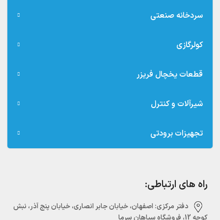
سردخانه صنعتی
کولرگازی
قطعات یخچال فریزر
شیرآلات و کنترل
تجهیزات برودتی
راه های ارتباطی:
دفتر مرکزی:‌ اصفهان، خیابان جابر انصاری، خیابان پنج آذر، نبش
کوچه 12، فروشگاه سپاهان سرما