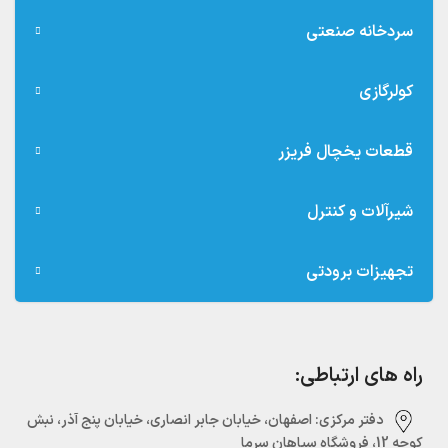
سردخانه صنعتی
کولرگازی
قطعات یخچال فریزر
شیرآلات و کنترل
تجهیزات برودتی
راه های ارتباطی:
دفتر مرکزی:‌ اصفهان، خیابان جابر انصاری، خیابان پنج آذر، نبش
کوچه 12، فروشگاه سپاهان سرما