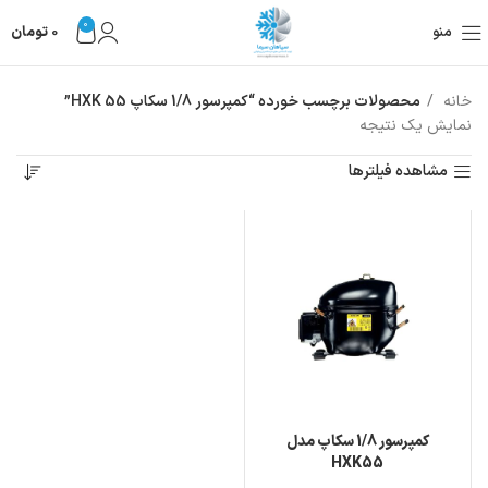
0
منو
0
تومان
خانه
محصولات برچسب خورده “کمپرسور 1/8 سکاپ HXK 55”
نمایش یک نتیجه
مشاهده فیلترها
کمپرسور 1/8 سکاپ مدل
HXK55