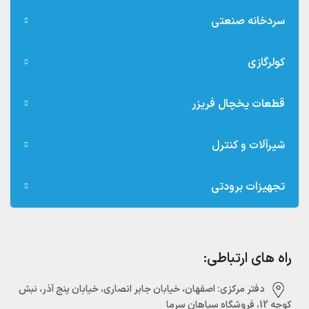
سردخانه صنعتی
کولرگازی
قطعات یخچال فریزر
شیرآلات و کنترل
تجهیزات برودتی
راه های ارتباطی:
دفتر مرکزی:‌ اصفهان، خیابان جابر انصاری، خیابان پنج آذر، نبش
کوچه 12، فروشگاه سپاهان سرما