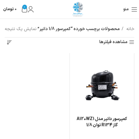
0
منو
0
تومان
خانه
محصولات برچسب خورده “کمپرسور 1/8 دانپر”
نمایش یک نتیجه
مشاهده فیلترها
کمپرسور دانپر مدل A120WZ1
گاز R134 توان 1/8