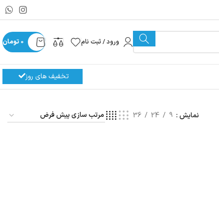
ورود / ثبت نام
0
تومان
تخفیف های روز
نمایش
9
24
36