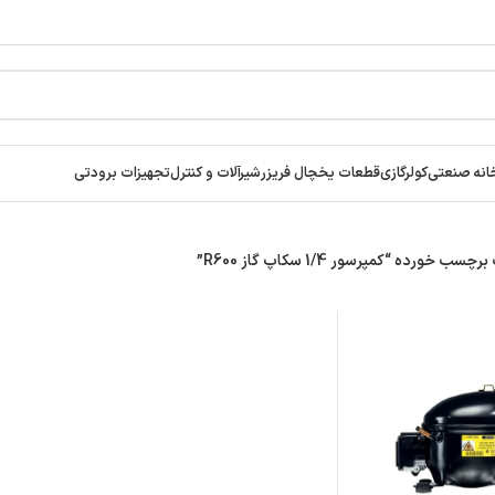
انه صنعتی
کولرگازی
قطعات یخچال فریزر
شیرآلات و کنترل
تجهیزات برودتی
 خورده “کمپرسور 1/4 سکاپ گاز R600”