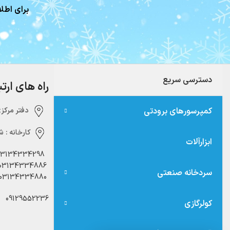
برای اطلا
دسترسی سریع
راه های ارت
کمپرسورهای برودتی
دفتر مرکزی:‌ 
کارخانه :
شه
ابزارآلات
03134334298
03134334886
سردخانه صنعتی
03134334880
09129552236
کولرگازی