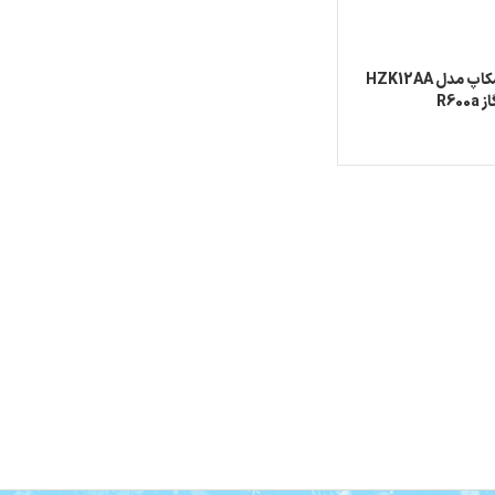
کمپرسور 1/4 سکاپ مدل HZK12AA
R600a