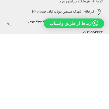
کوچه 12، فروشگاه سپاهان سرما
کارخانه :
شهرک صنعتی دولت آباد، خیابان 46
03134334880
03134334886
03134334298
ارتباط از طریق واتساپ
09129552236
Info@sepahansarmaco.ir
سپاهان سرما، تولید کننده درب های سردخانه ریلی و لولایی
درب لولایی سردخانه سپاهان سرما