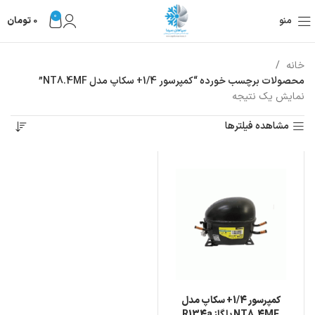
0
منو
0
تومان
خانه
محصولات برچسب خورده “کمپرسور 1/4+ سکاپ مدل NT8.4MF”
نمایش یک نتیجه
مشاهده فیلترها
کمپرسور 1/4+ سکاپ مدل
NT8.4MF با گاز R134a