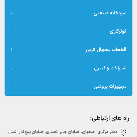
سردخانه صنعتی
کولرگازی
قطعات یخچال فریزر
شیرآلات و کنترل
تجهیزات برودتی
راه های ارتباطی:
دفتر مرکزی:‌ اصفهان، خیابان جابر انصاری، خیابان پنج آذر، نبش