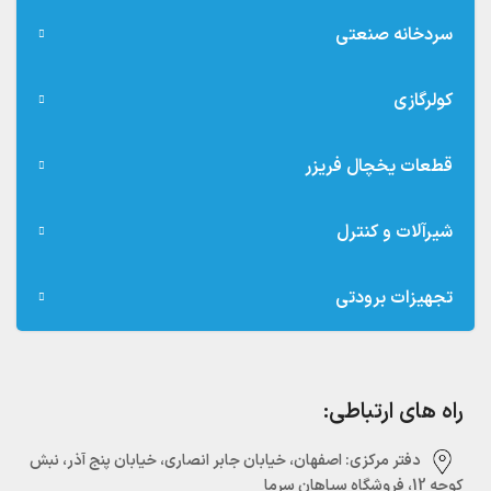
سردخانه صنعتی
کولرگازی
قطعات یخچال فریزر
شیرآلات و کنترل
تجهیزات برودتی
راه های ارتباطی:
دفتر مرکزی:‌ اصفهان، خیابان جابر انصاری، خیابان پنج آذر، نبش
کوچه 12، فروشگاه سپاهان سرما