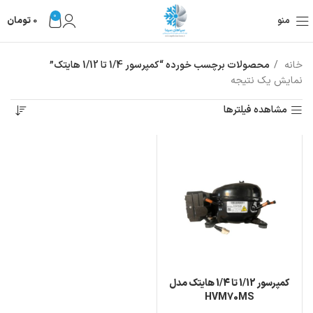
0
منو
0
تومان
خانه
محصولات برچسب خورده “کمپرسور 1/4 تا 1/12 هایتک”
نمایش یک نتیجه
مشاهده فیلترها
کمپرسور 1/12 تا 1/4 هایتک مدل
HVM70MS