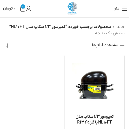
0
منو
0
تومان
خانه
محصولات برچسب خورده “کمپرسور 1/3 سکاپ مدل NL10FT”
نمایش یک نتیجه
مشاهده فیلترها
کمپرسور 1/3 سکاپ مدل
NL10FT با گاز R134a