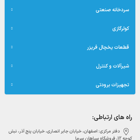
سردخانه صنعتی
کولرگازی
قطعات یخچال فریزر
شیرآلات و کنترل
تجهیزات برودتی
راه های ارتباطی:
دفتر مرکزی:‌ اصفهان، خیابان جابر انصاری، خیابان پنج آذر، نبش
کوچه 12، فروشگاه سپاهان سرما