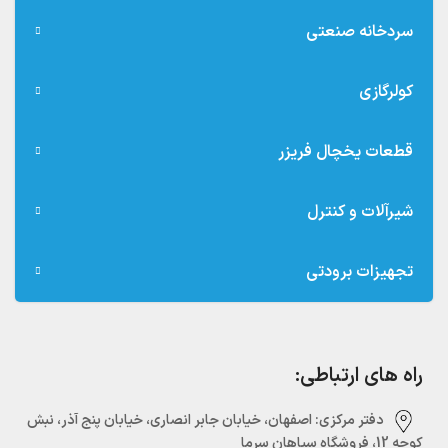
سردخانه صنعتی
کولرگازی
قطعات یخچال فریزر
شیرآلات و کنترل
تجهیزات برودتی
راه های ارتباطی:
دفتر مرکزی:‌ اصفهان، خیابان جابر انصاری، خیابان پنج آذر، نبش
کوچه 12، فروشگاه سپاهان سرما