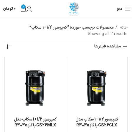
0
منو
0
تومان
خانه
محصولات برچسب خورده “کمپرسور 1/2+1 سکاپ”
Showing all 2 results
مشاهده فیلترها
کمپرسور 1/2+1 سکاپ مدل
کمپرسور 1/2+1 سکاپ مدل
GS26CLX با گاز R404a
GS26MLX با گاز R404a