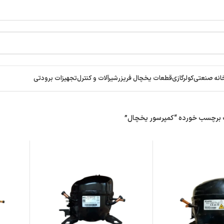
انه صنعتی
کولرگازی
قطعات یخچال فریزر
شیرآلات و کنترل
تجهیزات برودتی
برچسب خورده “کمپرسور یخچال”