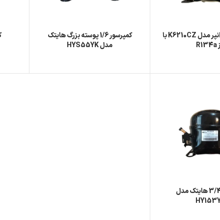
کمپرسور 1/2 دانپر مدل K6210CZ با
کمپرسور 1/6 پوسته بزرگ هایتک
R13
مدل HYS55YK
کمپرسور 3/4 هایتک مدل
HY153