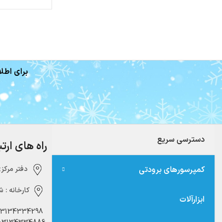
برای اطلا
دسترسی سریع
راه های ارت
کمپرسورهای برودتی
دفتر مرکزی:‌ 
کارخانه :
شه
ابزارآلات
03134334298