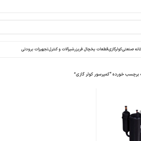
انه صنعتی
کولرگازی
قطعات یخچال فریزر
شیرآلات و کنترل
تجهیزات برودتی
رچسب خورده “کمپرسور کولر گازی”