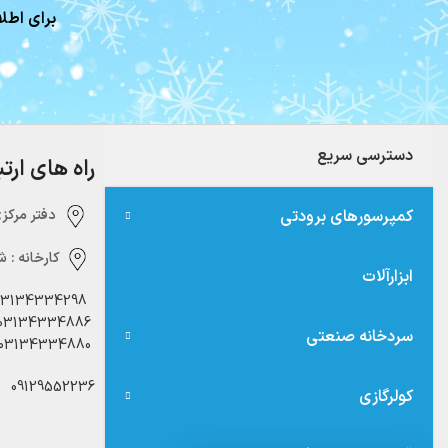
برای اطلا
دسترسی سریع
راه های ارت
کمپرسورهای برودتی
دفتر مرکزی:‌ 
کارخانه :
شه
ابزارآلات
03134334298
03134334886
سردخانه صنعتی
03134334880
09129552236
کولرگازی