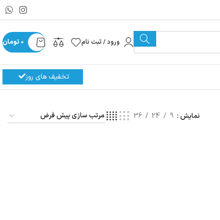
ورود / ثبت نام
0
تومان
تخفیف های روز
نمایش
9
24
36