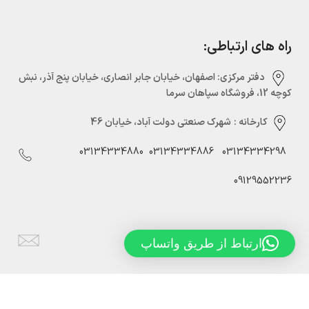
راه های ارتباطی:
دفتر مرکزی:‌ اصفهان، خیابان جابر انصاری، خیابان پنج آذر، نبش
کوچه 12، فروشگاه سپاهان سرما
کارخانه :
شهرک صنعتی دولت آباد، خیابان 46
03134334880
03134334886
03134334298
09129552236
Info@sepahansarmaco.ir
ارتباط از طریق واتساپ