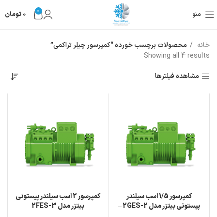
0
منو
0
تومان
خانه
محصولات برچسب خورده “کمپرسور چیلر تراکمی”
Showing all 4 results
مشاهده فیلترها
کمپرسور 1/5 اسب سیلندر
کمپرسور 2 اسب سیلندر پیستونی
پیستونی بیتزر مدل 2GES-2 –
بیتزر مدل 2FES-3
تک فاز