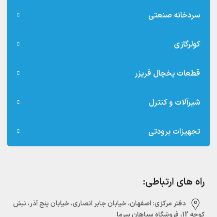
سردخانه صنعتی
کولرگازی
قطعات یخچال فریزر
شیرآلات و کنترل
تجهیزات برودتی
راه های ارتباطی:
دفتر مرکزی:‌ اصفهان، خیابان جابر انصاری، خیابان پنج آذر، نبش
کوچه 12، فروشگاه سپاهان سرما