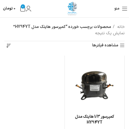
0
منو
0
تومان
خانه
محصولات برچسب خورده “کمپرسور هایتک مدل HY94YT”
نمایش یک نتیجه
مشاهده فیلترها
کمپرسور 1/3 هایتک مدل
HY94YT