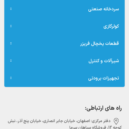
سردخانه صنعتی
کولرگازی
قطعات یخچال فریزر
شیرآلات و کنترل
تجهیزات برودتی
راه های ارتباطی:
دفتر مرکزی:‌ اصفهان، خیابان جابر انصاری، خیابان پنج آذر، نبش
کوچه 12، فروشگاه سپاهان سرما