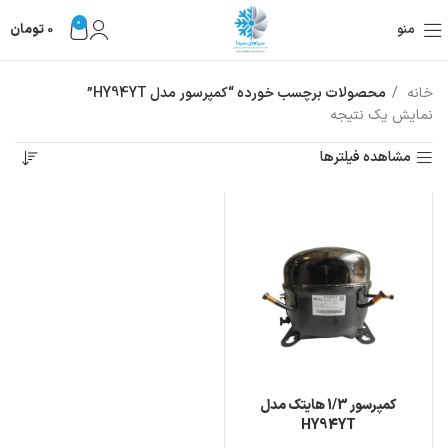
0
منو
0
تومان
خانه
محصولات برچسب خورده “کمپرسور مدل HY94YT”
نمایش یک نتیجه
مشاهده فیلترها
کمپرسور 1/3 هایتک مدل
HY94YT