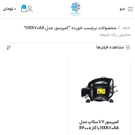
0
منو
0
تومان
خانه
محصولات برچسب خورده “کمپرسور مدل HXK70AA”
نمایش یک نتیجه
مشاهده فیلترها
کمپرسور 1/7 سکاپ مدل
HXK70AA با گاز R600a