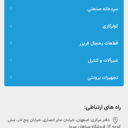
سردخانه صنعتی
کولرگازی
قطعات یخچال فریزر
شیرآلات و کنترل
تجهیزات برودتی
راه های ارتباطی:
دفتر مرکزی:‌ اصفهان، خیابان جابر انصاری، خیابان پنج آذر، نبش
کوچه 12، فروشگاه سپاهان سرما