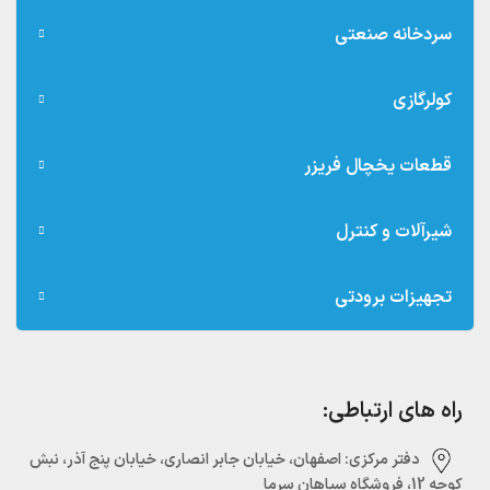
سردخانه صنعتی
کولرگازی
قطعات یخچال فریزر
شیرآلات و کنترل
تجهیزات برودتی
راه های ارتباطی:
دفتر مرکزی:‌ اصفهان، خیابان جابر انصاری، خیابان پنج آذر، نبش
کوچه 12، فروشگاه سپاهان سرما