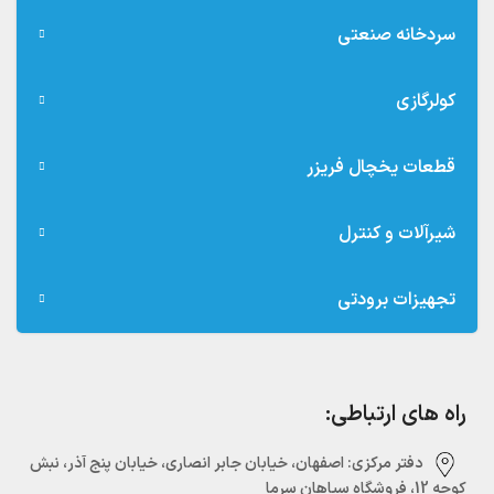
سردخانه صنعتی
کولرگازی
قطعات یخچال فریزر
شیرآلات و کنترل
تجهیزات برودتی
راه های ارتباطی:
دفتر مرکزی:‌ اصفهان، خیابان جابر انصاری، خیابان پنج آذر، نبش
کوچه 12، فروشگاه سپاهان سرما