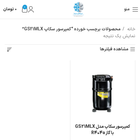
0
منو
0
تومان
خانه
محصولات برچسب خورده “کمپرسور سکاپ GS21MLX”
نمایش یک نتیجه
مشاهده فیلترها
کمپرسور سکاپ مدل GS21MLX
با گاز R404a