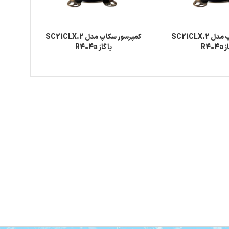
کمپرسور سکاپ مدل 2.SC21CLX
کمپرسور سکاپ مدل SC21CLX.2
R404
با گاز R404a