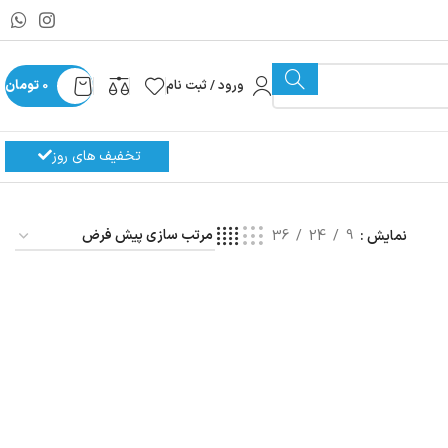
ورود / ثبت نام
0
تومان
تخفیف های روز
نمایش
9
24
36