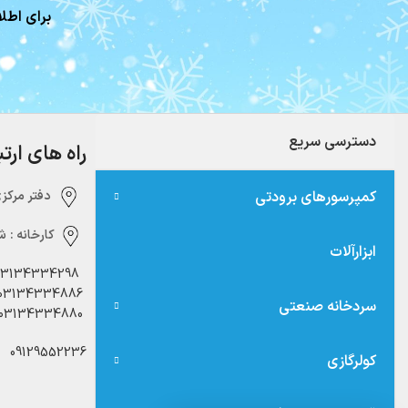
برای اطلا
دسترسی سریع
راه های ارت
کمپرسورهای برودتی
دفتر مرکزی:‌ 
کارخانه :
شه
ابزارآلات
03134334298
03134334886
سردخانه صنعتی
03134334880
09129552236
کولرگازی