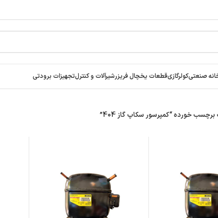
انه صنعتی
کولرگازی
قطعات یخچال فریزر
شیرآلات و کنترل
تجهیزات برودتی
چسب خورده “کمپرسور سکاپ گاز 404”