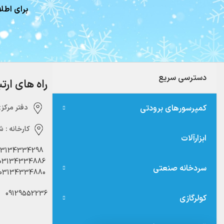
برای اطلا
دسترسی سریع
راه های ارت
کمپرسورهای برودتی
دفتر مرکزی:‌ 
کارخانه :
شه
ابزارآلات
03134334298
03134334886
سردخانه صنعتی
03134334880
09129552236
کولرگازی