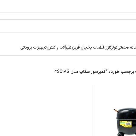
انه صنعتی
کولرگازی
قطعات یخچال فریزر
شیرآلات و کنترل
تجهیزات برودتی
چسب خورده “کمپرسور سکاپ مدل SC18G”