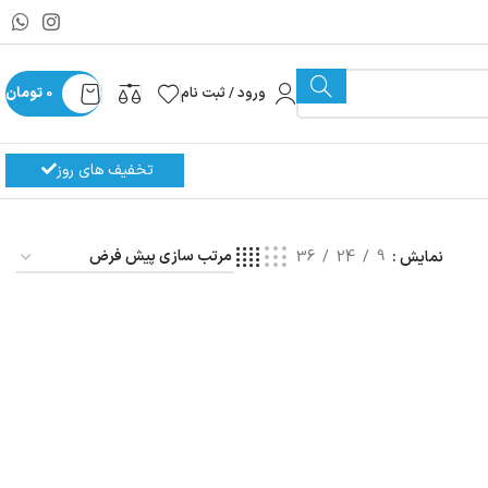
ورود / ثبت نام
0
تومان
تخفیف های روز
نمایش
9
24
36