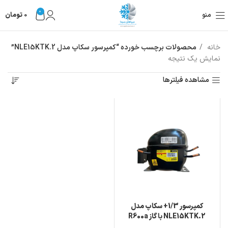
0
منو
0
تومان
خانه
محصولات برچسب خورده “کمپرسور سکاپ مدل NLE15KTK.2”
نمایش یک نتیجه
مشاهده فیلترها
کمپرسور 1/3+ سکاپ مدل
NLE15KTK.2 با گاز R600a