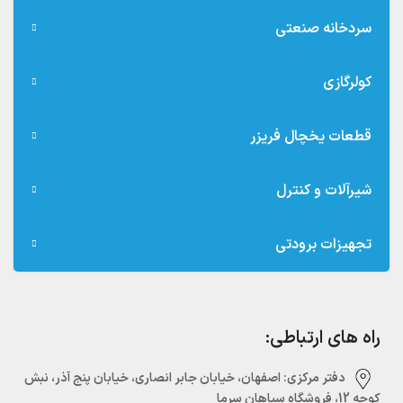
سردخانه صنعتی
کولرگازی
قطعات یخچال فریزر
شیرآلات و کنترل
تجهیزات برودتی
راه های ارتباطی:
دفتر مرکزی:‌ اصفهان، خیابان جابر انصاری، خیابان پنج آذر، نبش
کوچه 12، فروشگاه سپاهان سرما