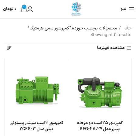
0
منو
0
تومان
خانه
محصولات برچسب خورده “کمپرسور سمی هرمتیک”
Showing all 2 results
مشاهده فیلترها
کمپرسور 25 اسب دو مرحله
کمپرسور 3 اسب سیلندر پیستونی
بیتزر مدل S6G-25.2Y
بیتزر مدل 2CES-3