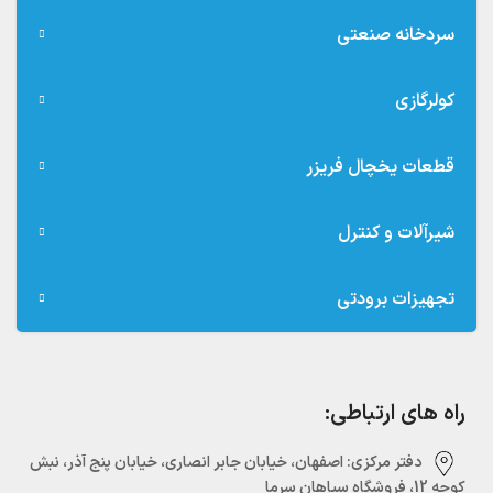
سردخانه صنعتی
کولرگازی
قطعات یخچال فریزر
شیرآلات و کنترل
تجهیزات برودتی
راه های ارتباطی:
دفتر مرکزی:‌ اصفهان، خیابان جابر انصاری، خیابان پنج آذر، نبش
کوچه 12، فروشگاه سپاهان سرما