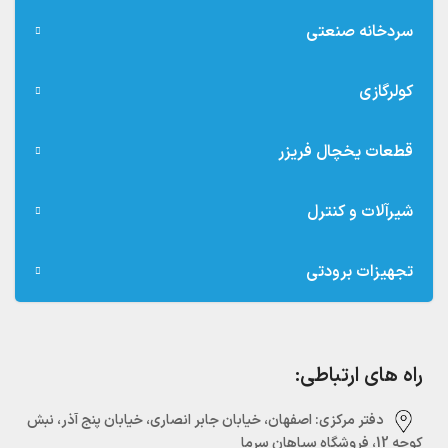
سردخانه صنعتی
کولرگازی
قطعات یخچال فریزر
شیرآلات و کنترل
تجهیزات برودتی
راه های ارتباطی:
دفتر مرکزی:‌ اصفهان، خیابان جابر انصاری، خیابان پنج آذر، نبش
کوچه 12، فروشگاه سپاهان سرما