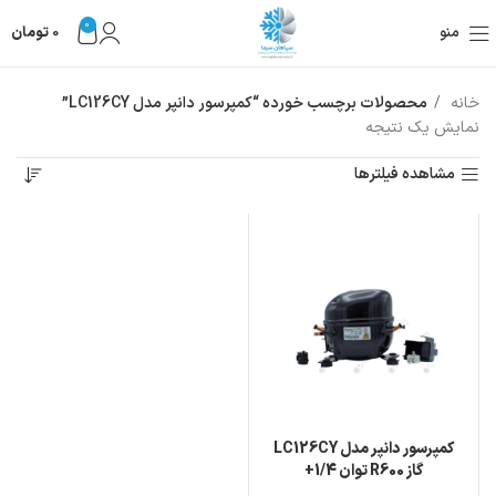
0
منو
0
تومان
خانه
محصولات برچسب خورده “کمپرسور دانپر مدل LC126CY”
نمایش یک نتیجه
مشاهده فیلترها
کمپرسور دانپر مدل LC126CY
گاز R600 توان 1/4+