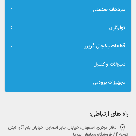
سردخانه صنعتی
کولرگازی
قطعات یخچال فریزر
شیرآلات و کنترل
تجهیزات برودتی
راه های ارتباطی:
دفتر مرکزی:‌ اصفهان، خیابان جابر انصاری، خیابان پنج آذر، نبش
کوچه 12، فروشگاه سپاهان سرما