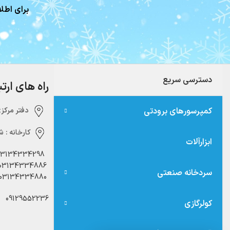
برای اطلا
دسترسی سریع
راه های ارت
کمپرسورهای برودتی
دفتر مرکزی:‌ 
کارخانه :
شه
ابزارآلات
03134334298
03134334886
سردخانه صنعتی
03134334880
09129552236
کولرگازی