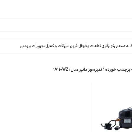
انه صنعتی
کولرگازی
قطعات یخچال فریزر
شیرآلات و کنترل
تجهیزات برودتی
سب خورده “کمپرسور دانپر مدل A110WZ1”