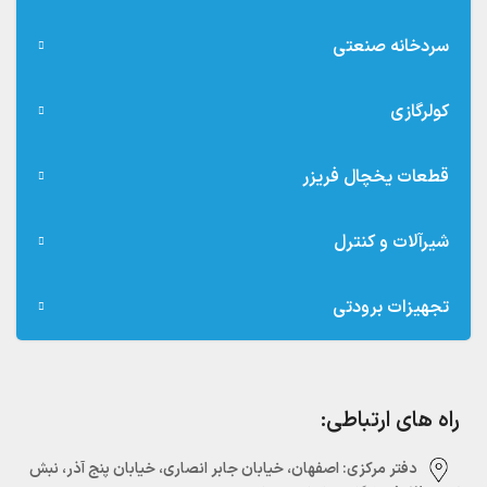
سردخانه صنعتی
کولرگازی
قطعات یخچال فریزر
شیرآلات و کنترل
تجهیزات برودتی
راه های ارتباطی:
دفتر مرکزی:‌ اصفهان، خیابان جابر انصاری، خیابان پنج آذر، نبش