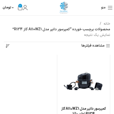
0
منو
0
تومان
خانه
محصولات برچسب خورده “کمپرسور دانپر مدل A110WZ1 گاز R134”
نمایش یک نتیجه
مشاهده فیلترها
کمپرسور دانپر مدل A110WZ1 گاز
R134 توان 1/10