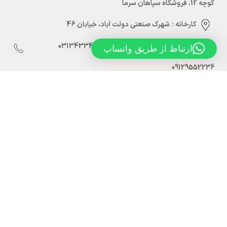
کوچه 12، فروشگاه سپاهان سرما
کارخانه :
شهرک صنعتی دولت آباد، خیابان 46
03134334880
03134334886
03134334298
ارتباط از طریق واتساپ
09129552236
Info@sepahansarmaco.ir
سپاهان سرما، تولید کننده درب های سردخانه ریلی و لولایی
درب لولایی سردخانه سپاهان سرما