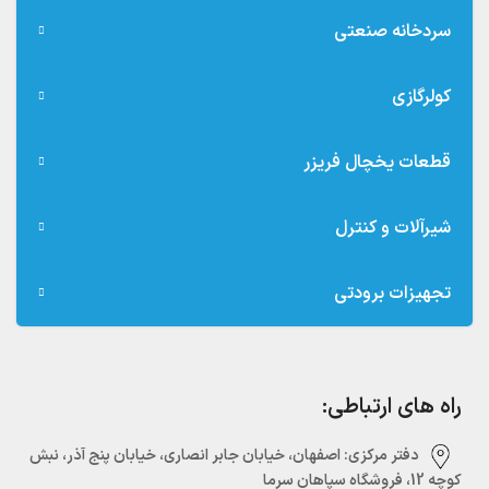
سردخانه صنعتی
کولرگازی
قطعات یخچال فریزر
شیرآلات و کنترل
تجهیزات برودتی
راه های ارتباطی:
دفتر مرکزی:‌ اصفهان، خیابان جابر انصاری، خیابان پنج آذر، نبش
کوچه 12، فروشگاه سپاهان سرما