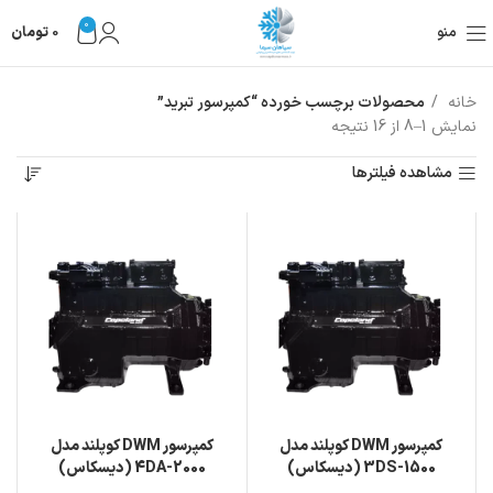
0
منو
0
تومان
خانه
محصولات برچسب خورده “کمپرسور تبرید”
نمایش 1–8 از 16 نتیجه
مشاهده فیلترها
کمپرسور DWM کوپلند مدل
کمپرسور DWM کوپلند مدل
3DS-1500 (دیسکاس)
4DA-2000 (دیسکاس)