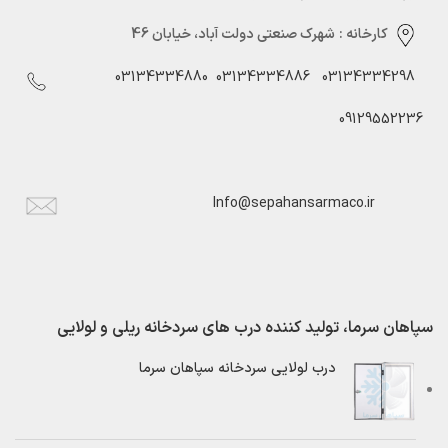
کارخانه :
شهرک صنعتی دولت آباد، خیابان 46
03134334880
03134334886
03134334298
09129552236
Info@sepahansarmaco.ir
سپاهان سرما، تولید کننده درب های سردخانه ریلی و لولایی
درب لولایی سردخانه سپاهان سرما