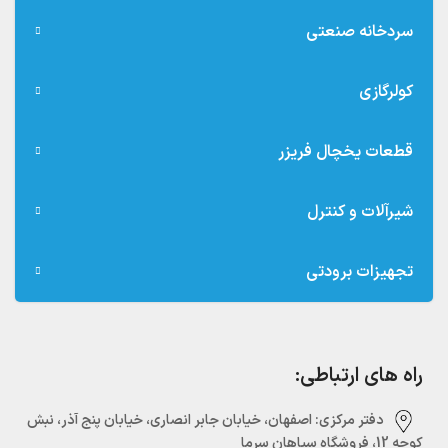
سردخانه صنعتی
کولرگازی
قطعات یخچال فریزر
شیرآلات و کنترل
تجهیزات برودتی
راه های ارتباطی:
دفتر مرکزی:‌ اصفهان، خیابان جابر انصاری، خیابان پنج آذر، نبش
کوچه 12، فروشگاه سپاهان سرما