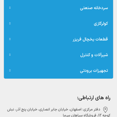
سردخانه صنعتی
کولرگازی
قطعات یخچال فریزر
شیرآلات و کنترل
تجهیزات برودتی
راه های ارتباطی:
دفتر مرکزی:‌ اصفهان، خیابان جابر انصاری، خیابان پنج آذر، نبش
کوچه 12، فروشگاه سپاهان سرما